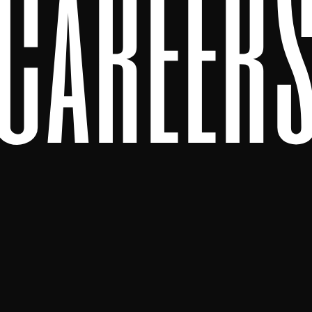
c
a
r
e
e
r